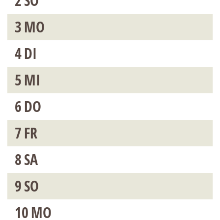
2
SO
3
MO
4
DI
5
MI
6
DO
7
FR
8
SA
9
SO
10
MO