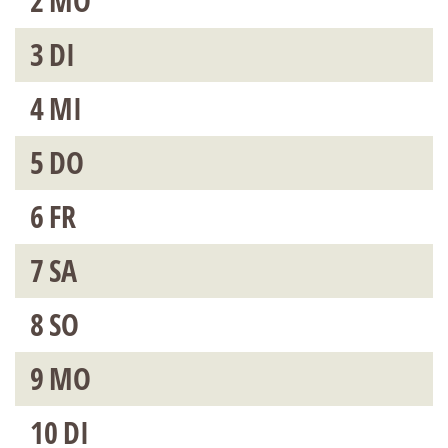
2
MO
3
DI
4
MI
5
DO
6
FR
7
SA
8
SO
9
MO
10
DI