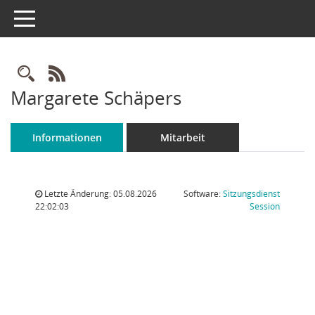
Toggle navigation
Rechercheauswahl
RSS-Feed
Margarete Schäpers
Informationen
Mitarbeit
Letzte Änderung: 05.08.2026
Software:
Sitzungsdienst
(Wird in
22:02:03
Session