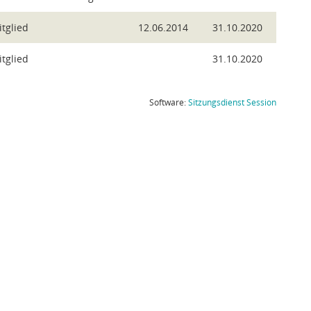
tglied
12.06.2014
31.10.2020
tglied
31.10.2020
(Wird in
Software:
Sitzungsdienst
Session