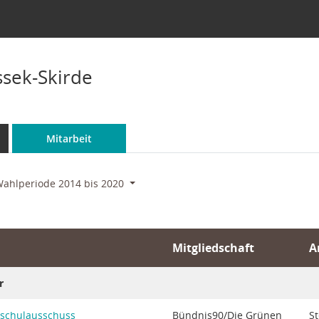
ssek-Skirde
Mitarbeit
ahlperiode 2014 bis 2020
Mitgliedschaft
A
r
schulausschuss
Bündnis90/Die Grünen
St