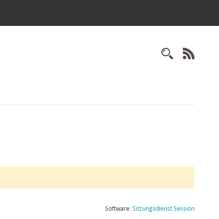
Recherc
RSS-
(Wird in
Software:
Sitzungsdienst
Session