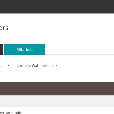
ers
Mitarbeit
uell
aktuelle Wahlperiode
avixbeck mbH