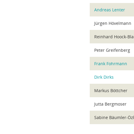
Andreas Lenter
Jürgen Hövelmann
Reinhard Hoock-Bla
Peter Greifenberg
Frank Fohrmann
Dirk Dirks
Markus Böttcher
Jutta Bergmoser
Sabine Bäumler-Öz